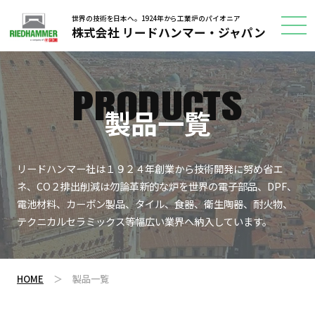
世界の技術を日本へ。1924年から工業炉のパイオニア
株式会社 リードハンマー・ジャパン
PRODUCTS
製品一覧
リードハンマー社は１９２４年創業から技術開発に努め省エ
ネ、CO２排出削減は勿論革新的な炉を世界の電子部品、DPF、
電池材料、カーボン製品、タイル、食器、衛生陶器、耐火物、
テクニカルセラミックス等幅広い業界へ納入しています。
HOME
＞
製品一覧