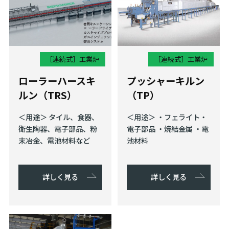
［連続式］
工業炉
［連続式］
工業炉
ローラーハースキ
プッシャーキルン
ルン（TRS）
（TP）
＜用途＞ タイル、食器、
＜用途＞ ・フェライト・
衛生陶器、電子部品、粉
電⼦部品 ・焼結⾦属 ・電
末冶金、電池材料など
池材料
詳しく見る
詳しく見る