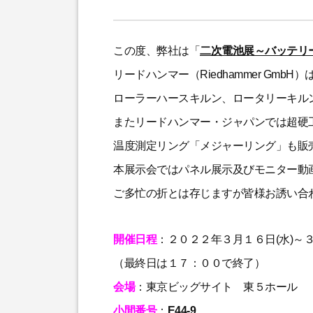
この度、弊社は「
二次電池展～バッテリ
リードハンマー（Riedhammer Gm
ローラーハースキルン、ロータリーキル
またリードハンマー・ジャパンでは超硬工
温度測定リング「メジャーリング」も販
本展示会ではパネル展示及びモニター動
ご多忙の折とは存じますが皆様お誘い合
開催日程
：２０２２年３月１６日(水)～
（最終日は１７：００で終了）
会場
：東京ビッグサイト 東５ホール
小間番号
：
E44-9