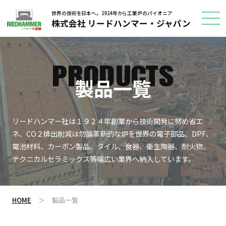
世界の技術を日本へ。1924年から工業炉のパイオニア
株式会社 リードハンマー・ジャパン
PRODUCTS
製品一覧
リードハンマー社は１９２４年創業から技術開発に努め省エ
ネ、CO２排出削減は勿論革新的な炉を世界の電子部品、DPF、
電池材料、カーボン製品、タイル、食器、衛生陶器、耐火物、
テクニカルセラミックス等幅広い業界へ納入しています。
HOME
＞
製品一覧