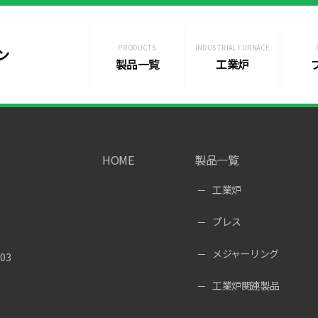
開始
PRODUCTS
INDUSTRIAL FURNACE
ン
ドが可能になりました。
製品一覧
工業炉
HOME
製品一覧
工業炉
プレス
メジャーリング
03
工業炉関連製品