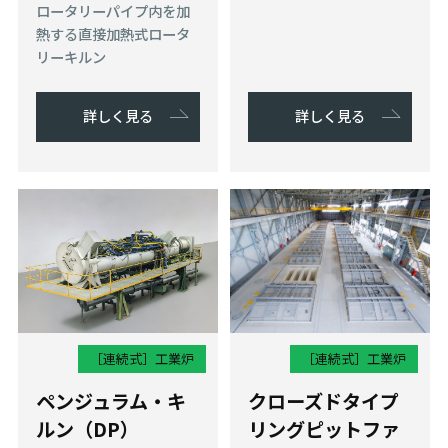
ロータリーパイプ内を加
熱する直接加熱式ロータ
リーキルン
詳しく見る
詳しく見る
［連続式］
工業炉
［連続式］
工業炉
ペンジュラム・キ
クローズドタイプ
ルン（DP）
リングピットファ