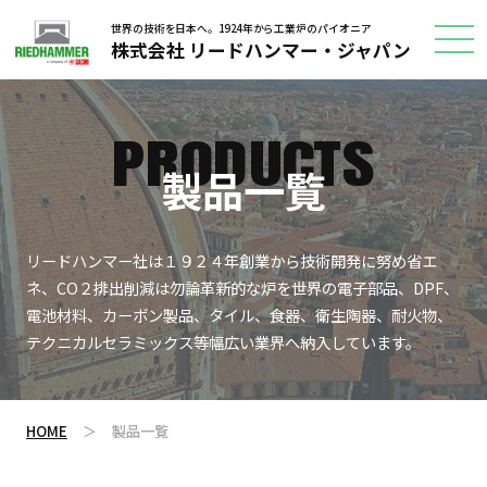
世界の技術を日本へ。1924年から工業炉のパイオニア
株式会社 リードハンマー・ジャパン
PRODUCTS
製品一覧
リードハンマー社は１９２４年創業から技術開発に努め省エ
ネ、CO２排出削減は勿論革新的な炉を世界の電子部品、DPF、
電池材料、カーボン製品、タイル、食器、衛生陶器、耐火物、
テクニカルセラミックス等幅広い業界へ納入しています。
HOME
＞
製品一覧