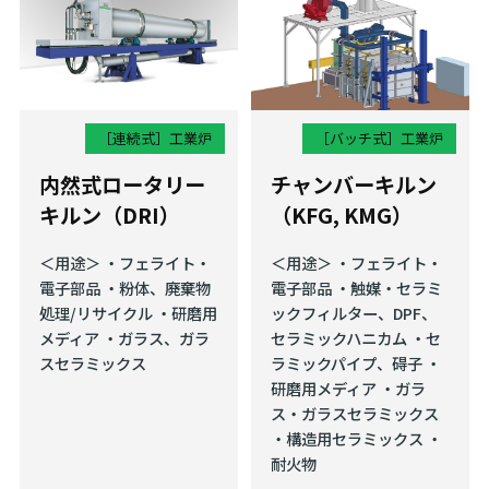
［連続式］
工業炉
［バッチ式］
工業炉
内然式ロータリー
チャンバーキルン
キルン（DRI）
（KFG, KMG）
＜用途＞ ・フェライト・
＜用途＞ ・フェライト・
電⼦部品 ・粉体、廃棄物
電⼦部品 ・触媒・セラミ
処理/リサイクル ・研磨⽤
ックフィルター、DPF、
メディア ・ガラス、ガラ
セラミックハニカム ・セ
スセラミックス
ラミックパイプ、碍⼦ ・
研磨⽤メディア ・ガラ
ス・ガラスセラミックス
・構造⽤セラミックス ・
耐火物